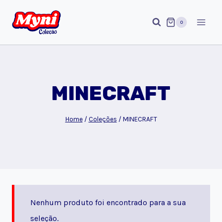
Pular
para
0
o
Conteúdo
MINECRAFT
Home
/
Coleções
/
MINECRAFT
Nenhum produto foi encontrado para a sua
seleção.