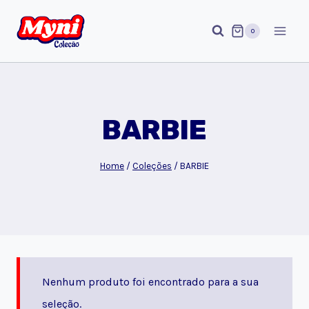
Pular
para
0
o
Conteúdo
BARBIE
Home
/
Coleções
/
BARBIE
Nenhum produto foi encontrado para a sua
seleção.