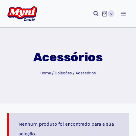
Pular
para
0
o
Conteúdo
Acessórios
Home
/
Coleções
/
Acessórios
Nenhum produto foi encontrado para a sua
seleção.